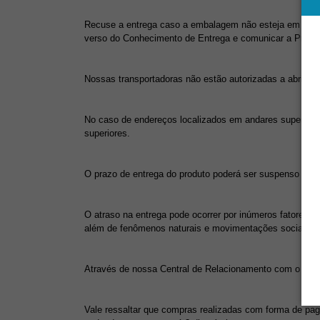
Recuse a entrega caso a embalagem não esteja em condiçõ
verso do Conhecimento de Entrega e comunicar a ProtSa
Nossas transportadoras não estão autorizadas a abrir em
No caso de endereços localizados em andares superiores,
superiores.
O prazo de entrega do produto poderá ser suspenso ou so
O atraso na entrega pode ocorrer por inúmeros fatores, c
além de fenômenos naturais e movimentações sociais (g
Através de nossa Central de Relacionamento com o Clien
Vale ressaltar que compras realizadas com forma de paga