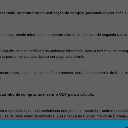
presentado no momento da realização da compra
, passando a valer após a 
entrega, sendo informado sempre em dias úteis, ou seja, de segunda a sexta
 alguém de sua confiança no endereço informado, após a tentativa de entrega
to para o reenvio que deverá ser pago pelo cliente.
meiro envio, caso seja necessário o reenvio, será cobrado o valor do frete, 
).
carrinho de compras ao inserir o CEP para o cálculo.
 responsável por toda conferência dos produtos recebidos, onde é necessário
u se os itens estão incompletos. A assinatura no Conhecimento de Entrega 
 não assine o Conhecimento de Entrega e libere o transportador antes de efe