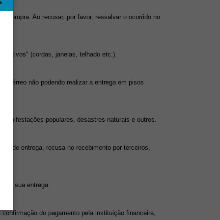
compra. Ao recusar, por favor, ressalvar o ocorrido no 
nativos" (cordas, janelas, telhado etc.).
so térreo não podendo realizar a entrega em pisos 
 manifestações populares, desastres naturais e outros.
cal de entrega, recusa no recebimento por terceiros, 
o em sua entrega.
onfirmação do pagamento pela instituição financeira, 