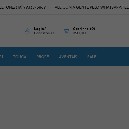
NE: (19) 99337-5869
FALE COM A GENTE PELO WHATSAPP:TELEFON
Login
/
Carrinho
(
0
)
Cadastre-se
R$0,00
P.I
TOUCA
PROPÉ
AVENTAIS
SALE