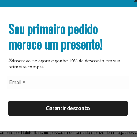
es adequadas, existam sinais de avaria e/ou violação ou divergência com a 
úde através da Central de Relacionamento com o Cliente.
Seu primeiro pedido
balagens, ou montagem dos produtos e nem realizar a entrega por meios "alter
merece um presente!
 nossos parceiros (correios ou transportadoras) entregarão os produtos no pi
🎁Inscreva-se agora e ganhe 10% de desconto em sua
primeira compra.
frer alterações devido a motivos de força maior, como alagamentos, greves,
omo demora e inconsistência de dados fornecidos pelo cliente, ausência no lo
reves, manifestações etc.).
Garantir desconto
te, será possível obter todas as informações referentes a um possível atras
mento por Boleto Bancário passará a ser contado o prazo de entrega após a c