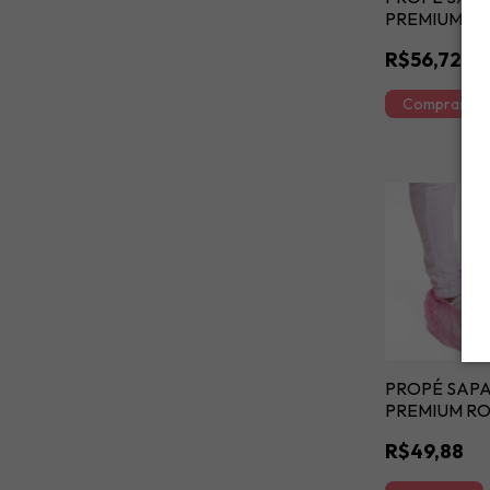
PREMIUM A
MARINHO 4
R$56,72
PROPÉ SAPA
PREMIUM R
20GM
R$49,88