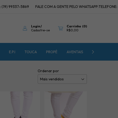
9) 99337-5869
FALE COM A GENTE PELO WHATSAPP:TELEFONE: (19
Login
/
Carrinho
(
0
)
Cadastre-se
R$0,00
E.P.I
TOUCA
PROPÉ
AVENTAIS
SALE
Ordenar por