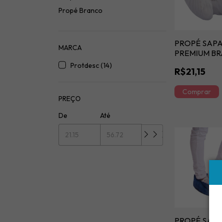
Propé Branco
PROPÉ SAPA
MARCA
PREMIUM B
20GM
Protdesc (14)
R$21,15
PREÇO
De
Até
PROPÉ SAPA