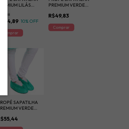
REMIUM LILÁS
PREMIUM VERDE
20GM
20GM
$49,88
R$49,83
R$44,89
10
% OFF
ROPÉ SAPATILHA
REMIUM VERDE
30GM
R$55,44