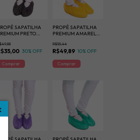
ROPÉ SAPATILHA
PROPÉ SAPATILHA
REMIUM PRETO
PREMIUM AMARELO
20GM
30GM
$49,88
R$55,44
R$35,00
R$49,89
30
% OFF
10
% OFF
ROPÉ SAPATILHA
PROPÉ SAPATILHA