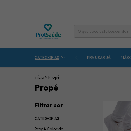
CATEGORIAS
PRA USAR JÁ
MÁS
Início
>
Propé
Propé
Filtrar por
CATEGORIAS
Propé Colorido