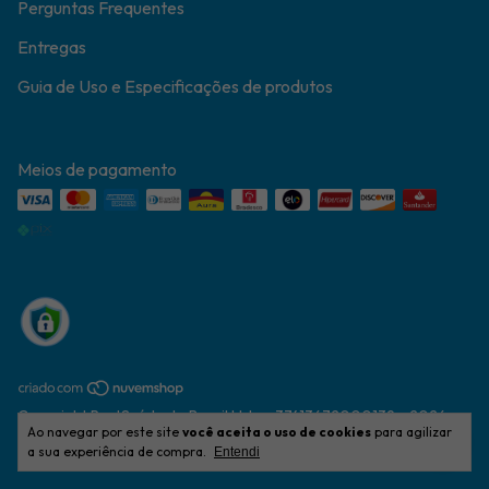
Perguntas Frequentes
Entregas
Guia de Uso e Especificações de produtos
Meios de pagamento
Copyright ProtSaúde do Brasil Ltda - 37413672000139 - 2026.
Ao navegar por este site
você aceita o uso de cookies
para agilizar
Todos os direitos reservados.
a sua experiência de compra.
Entendi