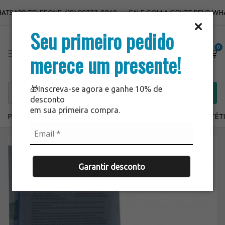
SAPP:TELEFONE: (19) 99337-5869
FALE COM A GENTE PELO WHATS
Seu primeiro pedido
0
merece um presente!
🎁Inscreva-se agora e ganhe 10% de
desconto
em sua primeira compra.
PARA USAR JÁ
SALE
LANÇAMENTOS
ODONTO
ESTÉT
Garantir desconto