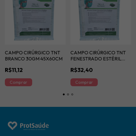
CAMPO CIRÚRGICO TNT
CAMPO CIRÚRGICO TNT
BRANCO 30GM 45X60CM
FENESTRADO ESTÉRIL
BRANCO 30GM
R$11,12
R$32,40
1,20X0,70M