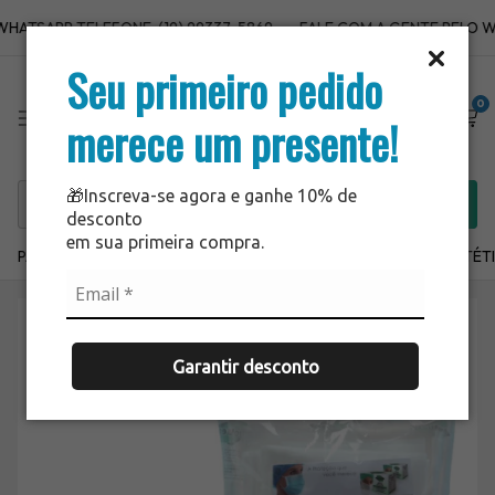
ATSAPP:TELEFONE: (19) 99337-5869
FALE COM A GENTE PELO WHA
Seu primeiro pedido
0
merece um presente!
🎁Inscreva-se agora e ganhe 10% de
desconto
em sua primeira compra.
PARA USAR JÁ
SALE
LANÇAMENTOS
ODONTO
ESTÉT
Garantir desconto