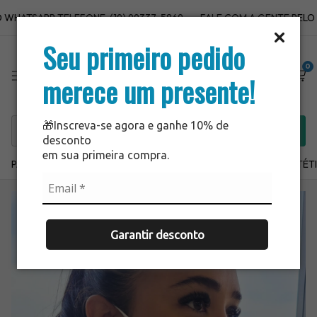
HATSAPP:TELEFONE: (19) 99337-5869
FALE COM A GENTE PELO WH
Seu primeiro pedido
0
merece um presente!
🎁Inscreva-se agora e ganhe 10% de
desconto
em sua primeira compra.
PARA USAR JÁ
SALE
LANÇAMENTOS
ODONTO
ESTÉT
Garantir desconto